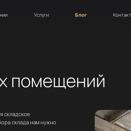
нии
Услуги
Блог
Контак
их помещений
ся складское
бора склада нам нужно