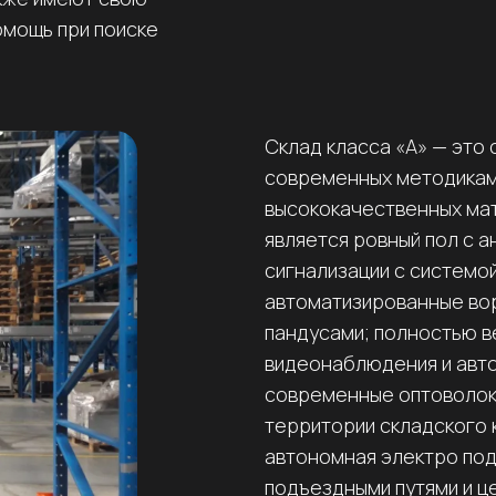
омощь при поиске
Склад класса «А» — это
современных методикам 
высококачественных ма
является ровный пол с 
сигнализации с системо
автоматизированные вор
пандусами; полностью 
видеонаблюдения и авто
современные оптоволок
территории складского 
автономная электро под
подъездными путями и 