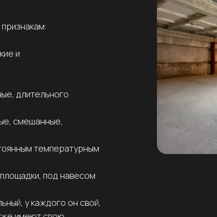
 признакам:
кие и
ные, длительного
ые, смешанные,
стоянным температурным
 площадки, под навесом
ьный, у каждого он свой,
акже имеют свою